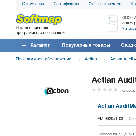
О компании
Сертификаты
Отзывы клиентов
Ко
АО «АТС» благодарит компанию SoftMap за
ООО «М
поставку программного обеспечения SolarWinds
SoftMap
Интернет-магазин
DameWare...
Читать 
программного обеспечения
Читать все отзывы
Каталог
Популярные товары
Скидк
Программное обеспечение
Actian
Actian Audit
Actian Audi
Голосов:
Actian AuditMa
AM-962051-03
Сро
Бессрочная лицензия. 