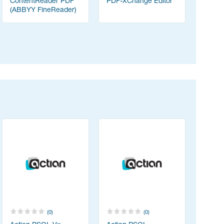
ContentReader PDF
PDF-XChange Editor
Zoom
(ABBYY FineReader)
(0)
(0)