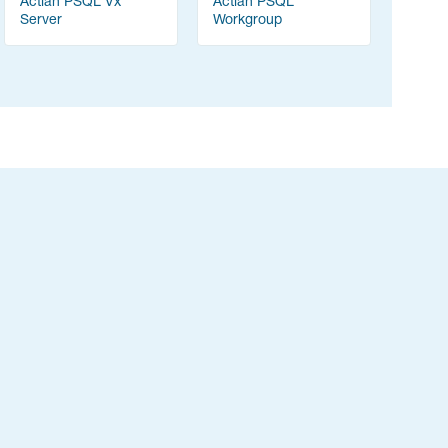
Actian PSQL Vx
Actian PSQL
Server
Workgroup