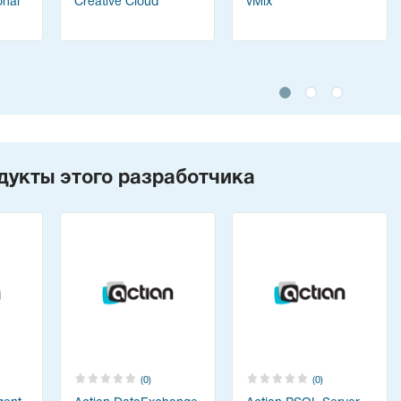
onal
Creative Cloud
vMix
дукты этого разработчика
(0)
(0)