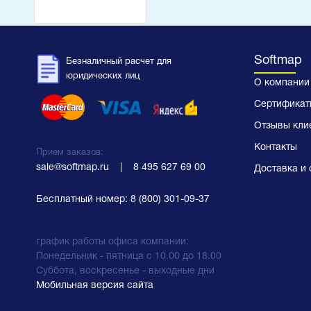
Softmap
Безналичный расчет для
юридических лиц
О компании
Сертификат
Отзывы кли
Контакты
Прием заказов:
sale@softmap.ru
    |    
8 495 627 69 00
Доставка и 
Бесплатный номер:
8 (800) 301-09-37
график работы офиса компании:
Понедельник - пятница с 10.00 до 18.00
Суббота, воскресенье - выходные дни
Мобильная версия сайта