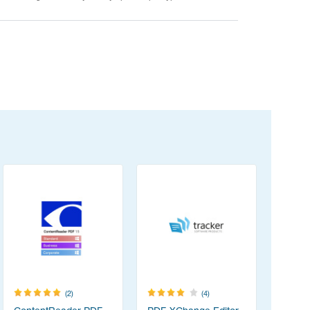
(2)
(4)