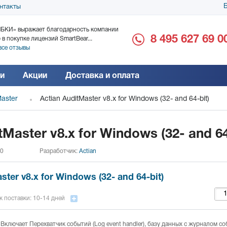
Б
нтакты
БКИ» выражает благодарность компании
ООО «Дока-Генные Тех
8 495 627 69 0
 в покупке лицензий SmartBear...
благодарность за поста
все отзывы
Читать все отзывы
и
Акции
Доставка и оплата
Master
Actian AuditMaster v8.x for Windows (32- and 64-bit)
tMaster v8.x for Windows (32- and 64
 0
Разработчик:
Actian
ster v8.x for Windows (32- and 64-bit)
к поставки: 10-14 дней
Включает Перехватчик событий (Log event handler), базу данных с журналом с