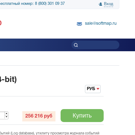
есплатный номер: 8 (800) 301 09 37
Вход
нологии» выражает
Группа компаний Биг Скрин Шоу выра
0
вку SnapGene...
благодарность SoftMap за помощь в
sale@softmap.ru
приобретении Resolume Arena 5......
Читать все отзывы
-bit)
РУБ
Купить
256 216
руб
обытий (Log database), утилиту просмотра журнала событий