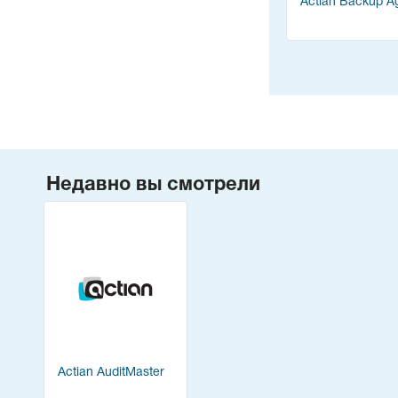
Actian Backup A
Недавно вы смотрели
Actian AuditMaster