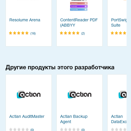
Resolume Arena
ContentReader PDF
PortSwigg
(ABBYY
Suite
FineReader)
(16)
(2)
Другие продукты этого разработчика
Actian AuditMaster
Actian Backup
Actian
Agent
DataExch
(0)
(0)