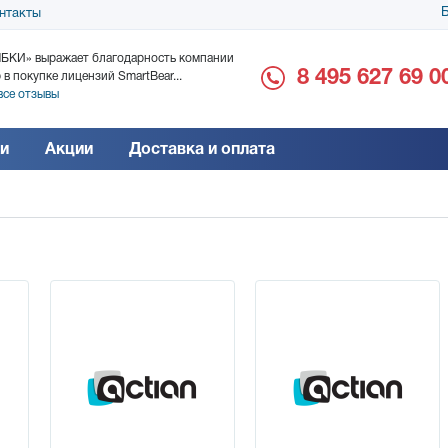
Б
нтакты
БКИ» выражает благодарность компании
ООО «Дока-Генные Тех
8 495 627 69 0
 в покупке лицензий SmartBear...
благодарность за поста
все отзывы
Читать все отзывы
и
Акции
Доставка и оплата