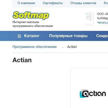
О компании
Сертификаты
Отзывы клиентов
Ко
АО «АТС» благодарит компанию SoftMap за
ООО «М
поставку программного обеспечения SolarWinds
SoftMap
Интернет-магазин
DameWare...
Читать 
программного обеспечения
Читать все отзывы
Каталог
Популярные товары
Скидк
Программное обеспечение
Actian
Actian