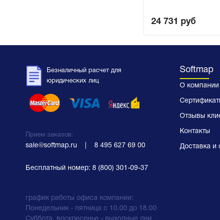
24 731
руб
Softmap
Безналичный расчет для
юридических лиц
О компании
Сертификат
Отзывы кли
Контакты
Прием заказов:
sale@softmap.ru
    |    
8 495 627 69 00
Доставка и 
Бесплатный номер:
8 (800) 301-09-37
график работы офиса компании:
Понедельник - пятница с 10.00 до 18.00
Суббота, воскресенье - выходные дни