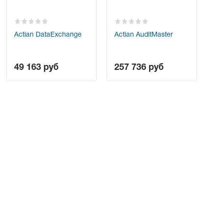
Actian DataExchange
Actian AuditMaster
49 163
руб
257 736
руб