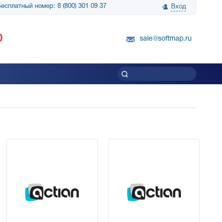
есплатный номер: 8 (800) 301 09 37
Вход
нологии» выражает
Группа компаний Биг Скрин Шоу выра
0
вку SnapGene...
благодарность SoftMap за помощь в
sale@softmap.ru
приобретении Resolume Arena 5......
Читать все отзывы