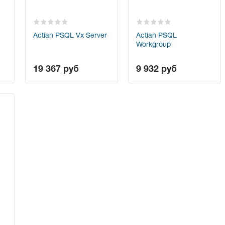
Actian PSQL Vx Server
Actian PSQL
Workgroup
19 367
руб
9 932
руб