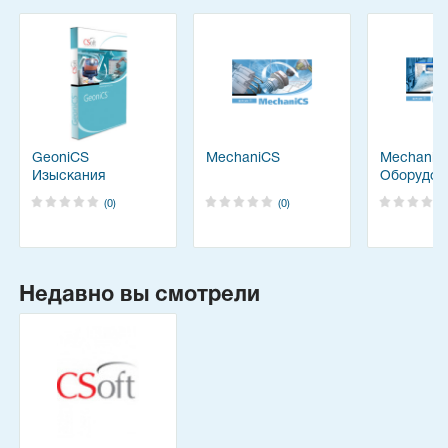
GeoniCS
MechaniCS
MechaniC
Изыскания
Оборудов
(0)
(0)
Недавно вы смотрели