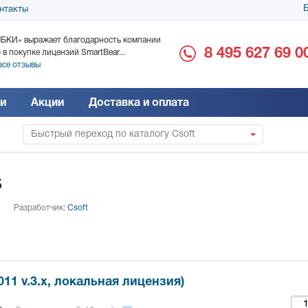
Б
нтакты
БКИ» выражает благодарность компании
ООО «Дока-Генные Тех
8 495 627 69 0
 в покупке лицензий SmartBear...
благодарность за поста
все отзывы
Читать все отзывы
и
Акции
Доставка и оплата
Быстрый переход по каталогу Csoft
S
Разработчик:
Csoft
011 v.3.x, локальная лицензия)