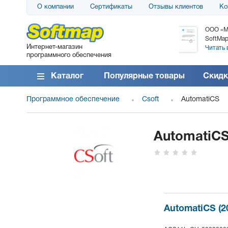
О компании
Сертификаты
Отзывы клиентов
Ко
АО «АТС» благодарит компанию SoftMap за
ООО «М
поставку программного обеспечения SolarWinds
SoftMap
Интернет-магазин
DameWare...
Читать 
программного обеспечения
Читать все отзывы
Каталог
Популярные товары
Скидк
Программное обеспечение
Csoft
AutomatiCS
AutomatiC
AutomatiCS (2