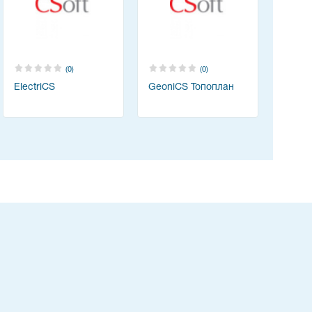
(0)
(0)
ElectriCS
GeoniCS Топоплан