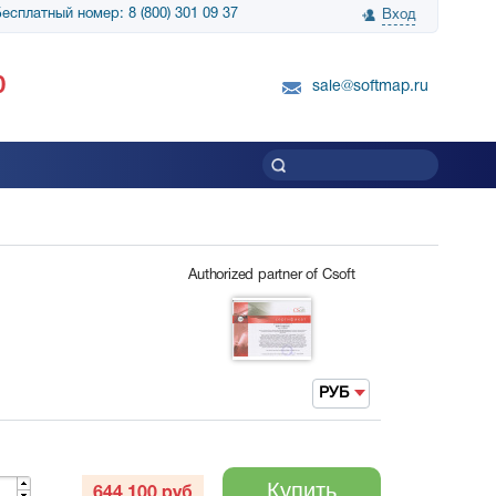
есплатный номер: 8 (800) 301 09 37
Вход
нологии» выражает
Группа компаний Биг Скрин Шоу выра
0
вку SnapGene...
благодарность SoftMap за помощь в
sale@softmap.ru
приобретении Resolume Arena 5......
Читать все отзывы
Authorized partner of Csoft
РУБ
Купить
644 100
руб