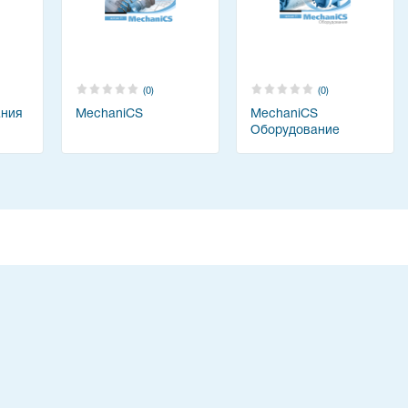
(0)
(0)
ания
MechaniCS
MechaniCS
Оборудование