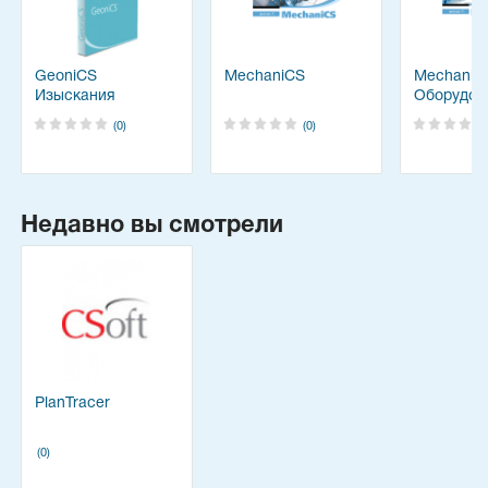
GeoniCS
MechaniCS
MechaniC
Изыскания
Оборудов
(0)
(0)
Недавно вы смотрели
PlanTracer
(0)