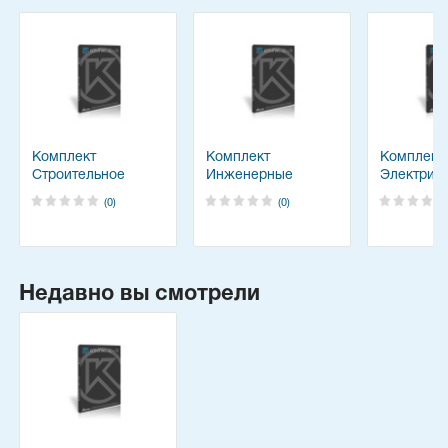
Комплект
Комплект
Комплект
Строительное
Инженерные
Электрика
черчение 2D v19
системы 2D v19
(0)
(0)
Недавно вы смотрели