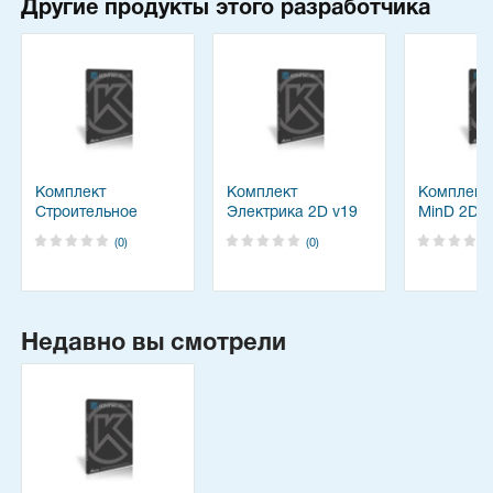
Другие продукты этого разработчика
Комплект
Комплект
Комплект
Строительное
Электрика 2D v19
MinD 2D v
черчение 2D v19
(0)
(0)
Недавно вы смотрели