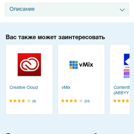
Описание
Вас также может заинтересовать
Creative Cloud
vMix
ContentRe
(ABBYY
FineReade
(9)
(24)