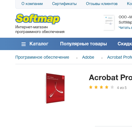
О компании
Сертификаты
Отзывы клиентов
Ко
АО «АТС» благодарит компанию SoftMap за
ООО «М
поставку программного обеспечения SolarWinds
SoftMap
Интернет-магазин
DameWare...
Читать 
программного обеспечения
Читать все отзывы
Каталог
Популярные товары
Скидк
Программное обеспечение
Adobe
Acrobat Prof
Acrobat Pro
4 из 5