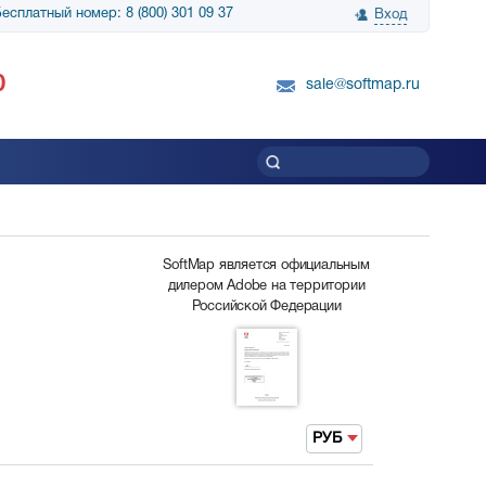
есплатный номер: 8 (800) 301 09 37
Вход
нологии» выражает
Группа компаний Биг Скрин Шоу выра
0
вку SnapGene...
благодарность SoftMap за помощь в
sale@softmap.ru
приобретении Resolume Arena 5......
Читать все отзывы
SoftMap является официальным
дилером Adobe на территории
Российской Федерации
РУБ