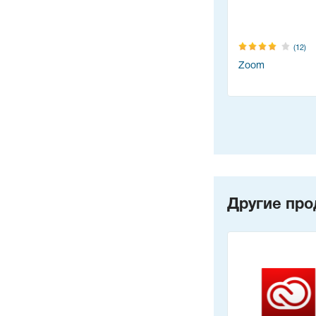
(1)
(0)
(12)
Figma
Swigger Burp
Zoom
e
Другие про