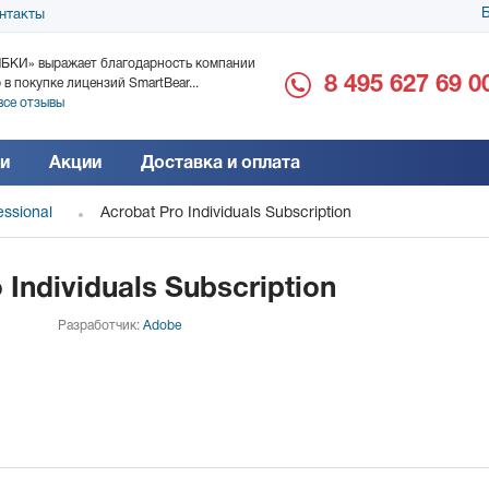
Б
нтакты
БКИ» выражает благодарность компании
ООО «Дока-Генные Тех
8 495 627 69 0
 в покупке лицензий SmartBear...
благодарность за поста
все отзывы
Читать все отзывы
и
Акции
Доставка и оплата
essional
Acrobat Pro Individuals Subscription
 Individuals Subscription
Разработчик:
Adobe