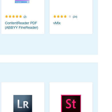
(2)
(24)
ContentReader PDF
vMix
TeamVie
(ABBYY FineReader)